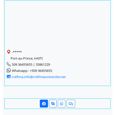
-*****
Port-au-Prince, HAITI
509 36455655 | 35861229
Whatsapp : +509 36455655
crefima.info@crefimauniversite.net