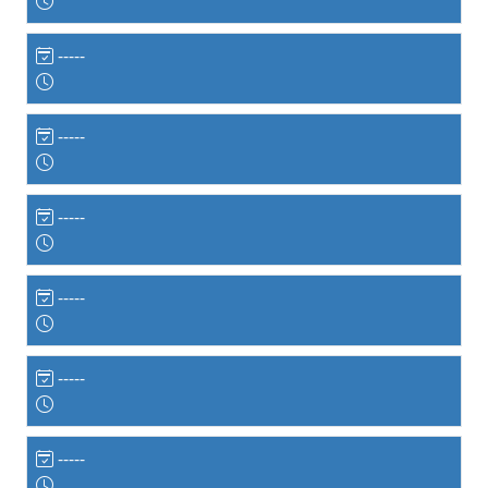
-----
-----
-----
-----
-----
-----