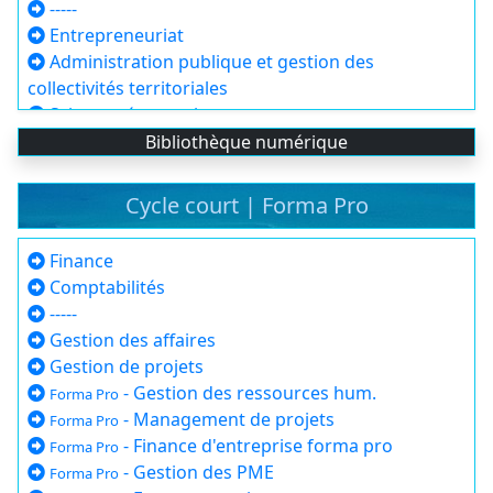
-----
Entrepreneuriat
Administration publique et gestion des
collectivités territoriales
Sciences économiques
Droit
Bibliothèque numérique
Sciences de l'éducation
Sociologie
Cycle court | Forma Pro
Psychologie
Communication
Finance
Sciences environnementales et aménagement du
Comptabilités
territoire
-----
Langues étrangères appliquées
Gestion des affaires
Gestion de projets
- Gestion des ressources hum.
Forma Pro
- Management de projets
Forma Pro
- Finance d'entreprise forma pro
Forma Pro
- Gestion des PME
Forma Pro