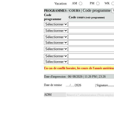
Vacation
AM
PM
WK
| Code programme
PROGRAMMES
/ COURS
Code
Code cours
(voir programme)
programme
En cas de conflit horaire, les cours de l'année antérieu
Date d'impression :
06/ 08/2026 | 11:26 PM | 23:26
......
Date de remise
...../...../2026
| Signature
ADM
Résevé à l' administration (Nom employé