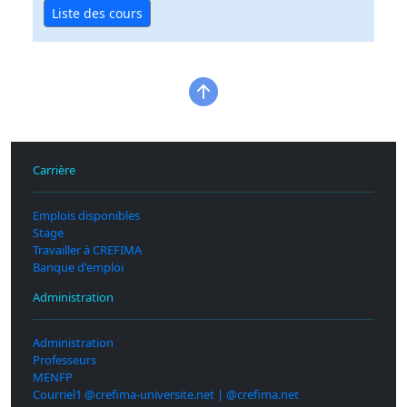
Liste des cours
Carrière
Emplois disponibles
Stage
Travailler à CREFIMA
Banque d'emploi
Administration
Administration
Professeurs
MENFP
Courriel1 @crefima-universite.net | @crefima.net