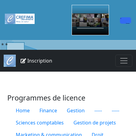
*
*
Inscription
Programmes de licence
Home
Finance
Gestion
-----
-----
Sciences comptables
Gestion de projets
Marketing & communication
Droit