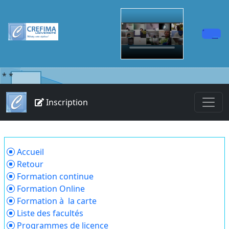
*
*
Inscription
Accueil
Retour
Formation continue
Formation Online
Formation à la carte
Liste des facultés
Programmes de licence