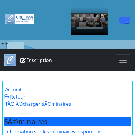
*
*
Inscription
Accueil
Retour
TÃ©lÃ©charger sÃ©minaires
SÃ©minaires
Information sur les séminaires disponibles