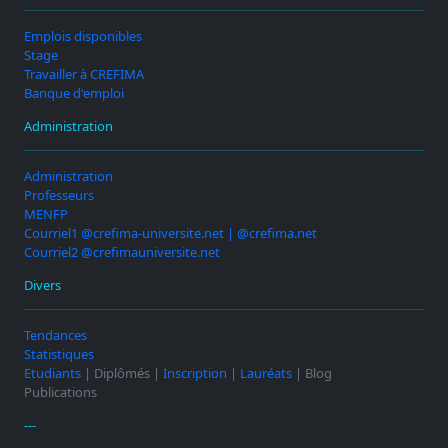
Emplois disponibles
Stage
Travailler à CREFIMA
Banque d'emploi
Administration
Administration
Professeurs
MENFP
Courriel1 @crefima-universite.net | @crefima.net
Courriel2 @crefimauniversite.net
Divers
Tendances
Statistiques
Etudiants
| Diplômés |
Inscription
|
Lauréats
| Blog
Publications
---