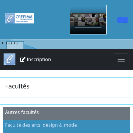
*
*****
Inscription
Facultés
Autres facultés
Faculté des arts, design & mode