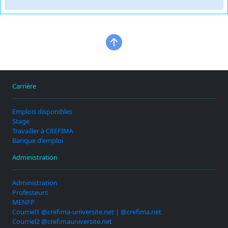
Carrière
Emplois disponibles
Stage
Travailler à CREFIMA
Banque d'emploi
Administration
Administration
Professeurs
MENFP
Courriel1 @crefima-universite.net | @crefima.net
Courriel2 @crefimauniversite.net