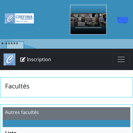
*
*****
Inscription
Facultés
Autres facultés