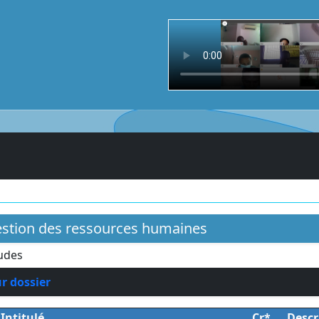
estion des ressources humaines
udes
ur dossier
Intitulé
Cr*
Descr