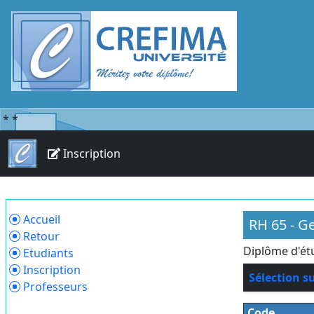
*
*
Inscription
Accueil
RH 65 - G
Retour
Diplôme d'ét
Etudiants
Inscription
Sélection s
Professeurs
Code