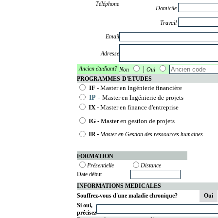
Téléphone
Domicile
Travail
Email
Adresse
|
Ancien étudiant?
Non
Oui
PROGRAMMES
D'ETUDES
IF
- Master en Ingénierie financière
IP
-
Master en Ingénierie de projets
IX
- Master en finance d'entreprise
IG
- Master en gestion de projets
IR
-
Master en Gestion des ressources humaines
FORMATION
Présentielle
Distance
Date début
INFORMATIONS MEDICALES
Souffrez-vous d'une maladie chronique?
Oui
Si oui,
précisez