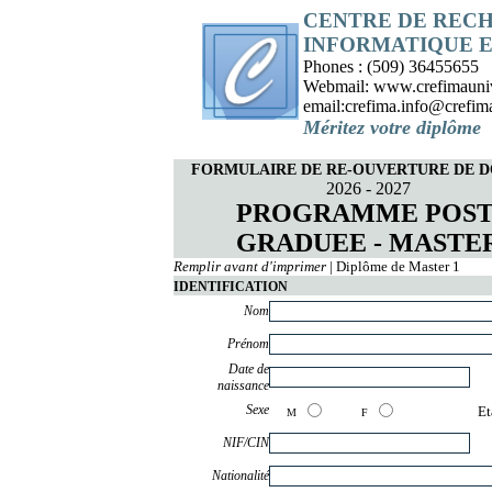
CENTRE DE RECH
INFORMATIQUE 
Phones : (509) 36455655
Webmail: www.crefimaunive
email:crefima.info@crefima
Méritez votre diplôme
FORMULAIRE DE RE-OUVERTURE DE D
2026 - 2027
PROGRAMME POST
GRADUEE - MASTE
Remplir avant d'imprimer
| Diplôme de Master 1
IDENTIFICATION
Nom
Prénom
Date de
naissance
Sexe
Et
M
F
NIF/CIN
Nationalité