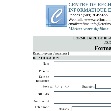
CENTRE DE RECH
INFORMATIQUE 
Phones : (509) 36455655
Webmail: www.crefimaunive
email:crefima.info@crefima
Méritez votre diplôme
FORMULAIRE DE RE-
2026
Forma
Remplir avant d'imprimer
|
IDENTIFICATION
Nom
Prénom
Date de
naissance
Sexe
Etat civil
M
F
NIF/CIN
Nationalité
Téléphone
Domicile