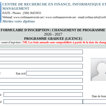
CENTRE DE RECHERCHE EN FINANCE, INFORMATIQUE E
MANAGEMENT
HAITI - Phones : (509) 36455655
Webmail: www.crefimauniversite.net / www.crefimauniversite.net - email:crefima.info@crefi
Méritez votre diplôme
FORMULAIRE D'INSCRIPTION | CHANGEMENT DE PROGRAMME
2026 - 2027
)
PROGRAMME GRADUEE (LICENCE
r avant d'imprimer
|
NB. Les frais annuels sont comptabilisés à partir de la date du cha
Etat civil
le
Date de ferm
il