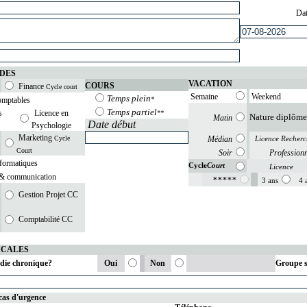
Dat
DES
VACATION
COURS
Finance
Cycle court
Semaine
Weekend
Temps plein
omptables
*
Temps partiel
s
Licence en
**
Nature diplôm
Matin
Date début
Psychologie
Marketing
Cycle
Médian
Licence Recherc
Court
Soir
Professionn
formatiques
Cycle
Court
Licence
 & communication
*****
3 ans
4 
Gestion Projet CC
Comptabilité CC
ICALES
die chronique?
Oui
Non
Groupe 
cas d'urgence