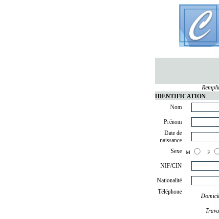
Rempli
IDENTIFICATION
Nom
Prénom
Date de
naissance
Sexe
M
F
NIF/CIN
Nationalité
Téléphone
Domici
Trava