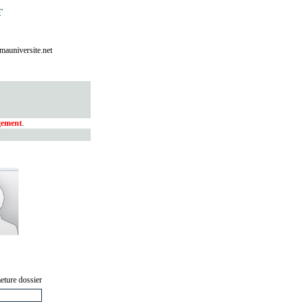
T
mauniversite.net
CREFIMA
ngement
.
eture dossier