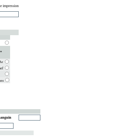
e impression
e*
he
el
ans
sanguin